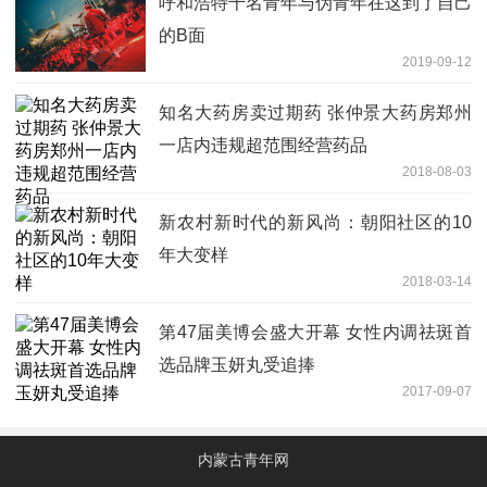
呼和浩特千名青年与伪青年在这到了自己
的B面
2019-09-12
知名大药房卖过期药 张仲景大药房郑州
一店内违规超范围经营药品
2018-08-03
新农村新时代的新风尚：朝阳社区的10
年大变样
2018-03-14
第47届美博会盛大开幕 女性内调祛斑首
选品牌玉妍丸受追捧
2017-09-07
内蒙古青年网