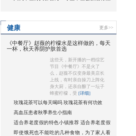
臻选品牌首度登陆内蒙古
传承中医精华济苍生
健康
更多>>
《中餐厅》赵薇的柠檬水是这样做的，每天
一杯，秋天养阴护肤首选
这些天，新开播的一档综艺
节目《中餐厅》不是火了
么，赵薇不仅变身最美店长
上线，有时亲自操刀上阵化
身大厨，还亲自酿了一坛子
蜂蜜柠檬，受
[详细]
玫瑰花茶可以每天喝吗 玫瑰花茶有何功效
高血压患者秋季养生小指南
适合养老度假的特色小镇推荐 适合养老度假
即使饿死也不能吃的几种食物，为了家人看
的特色小镇有哪些