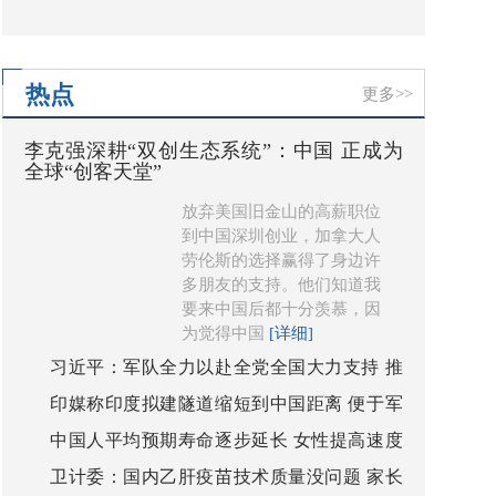
看吧！
热点
更多>>
李克强深耕“双创生态系统”：中国 正成为
全球“创客天堂”
放弃美国旧金山的高薪职位
到中国深圳创业，加拿大人
劳伦斯的选择赢得了身边许
多朋友的支持。他们知道我
要来中国后都十分羡慕，因
为觉得中国
[详细]
习近平：军队全力以赴全党全国大力支持 推
印媒称印度拟建隧道缩短到中国距离 便于军
动国防和军队改革向纵深发展
中国人平均预期寿命逐步延长 女性提高速度
队调遣
卫计委：国内乙肝疫苗技术质量没问题 家长
快于男性