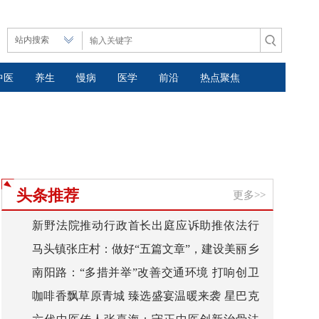
中医
养生
慢病
医学
前沿
热点聚焦
头条推荐
更多>>
新野法院推动行政首长出庭应诉助推依法行
马头镇张庄村：做好“五篇文章”，建设美丽乡
政
南阳路：“多措并举”改善交通环境 打响创卫
村
咖啡香飘草原青城 臻选盛宴温暖来袭 星巴克
复审“第一抢”