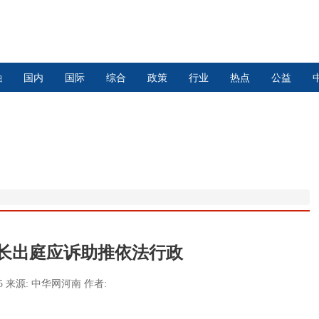
融
国内
国际
综合
政策
行业
热点
公益
长出庭应诉助推依法行政
05
来源:
中华网河南
作者: