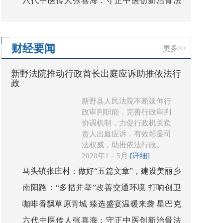
六代中医传人张喜海：守正中医创新治骨法
臻选品牌首度登陆内蒙古
传承中医精华济苍生
财经要闻
更多>>
新野法院推动行政首长出庭应诉助推依法行
政
新野县人民法院不断延伸行
政审判职能，完善行政审判
协调机制，力促行政机关负
责人出庭应诉，有效彰显司
法权威，助推依法行政。
2020年1－5月
[详细]
马头镇张庄村：做好“五篇文章”，建设美丽乡
南阳路：“多措并举”改善交通环境 打响创卫
村
咖啡香飘草原青城 臻选盛宴温暖来袭 星巴克
复审“第一抢”
六代中医传人张喜海：守正中医创新治骨法